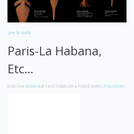
Lire la suite
Paris-La Habana,
Etc…
ECRIT PAR
ADMIN
SUR
14 OCTOBRE 2014
. PUBLIÉ DANS
CATALOGUES