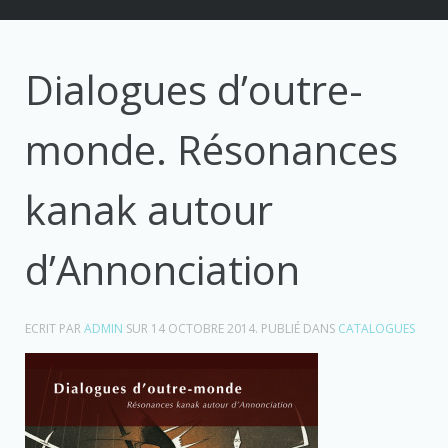
Dialogues d’outre-
monde. Résonances
kanak autour
d’Annonciation
ECRIT PAR
ADMIN
SUR
14 OCTOBRE 2014
. PUBLIÉ DANS
CATALOGUES